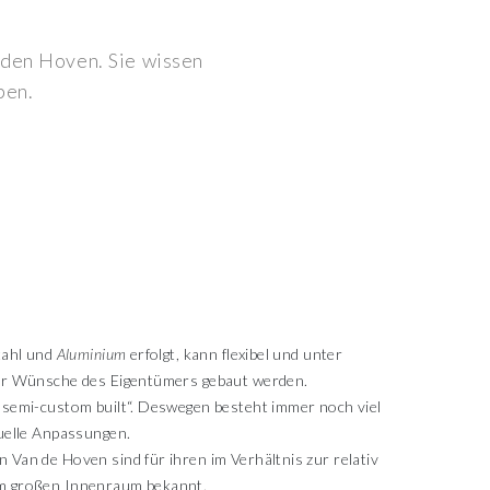
 den Hoven. Sie wissen
ben.
Stahl und
Aluminium
erfolgt, kann flexibel und unter
ler Wünsche des Eigentümers gebaut werden.
„semi-custom built“. Deswegen besteht immer noch viel
duelle Anpassungen.
 Van de Hoven sind für ihren im Verhältnis zur relativ
m großen Innenraum bekannt.