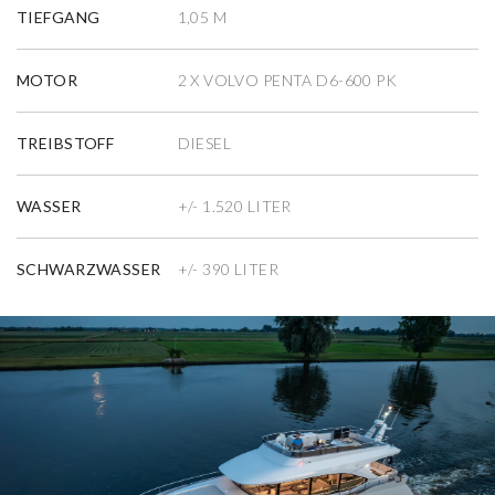
TIEFGANG
1,05 M
MOTOR
2 X VOLVO PENTA D6-600 PK
TREIBSTOFF
DIESEL
WASSER
+/- 1.520 LITER
SCHWARZWASSER
+/- 390 LITER