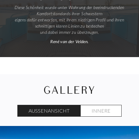
Diese Schönheit wurde unter Wahrung der beeindruckenden
Komfortstandards ihrer Schwestern
eigens dafür entworfen, mit ihrem niedrigen Profil und ihren
schnittigen klaren Linien zu bestechen
und dabei immer zu überzeugen.
René van der Velden.
GALLERY
AUSSENANSICHT
INNERE