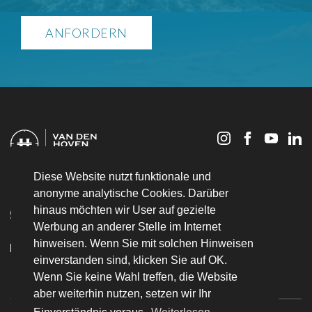
Alternative:
Ruytenbergweg 17
Diese Website nutzt funktionale und
5165 NT Waspik
anonyme analytische Cookies. Darüber
hinaus möchten wir User auf gezielte
+31 (06) 23 25 36 51
Werbung an anderer Stelle im Internet
+31 (0) 416 319 183
hinweisen. Wenn Sie mit solchen Hinweisen
einverstanden sind, klicken Sie auf OK.
info@bvandenhovenjachtbouw.nl
Wenn Sie keine Wahl treffen, die Website
aber weiterhin nutzen, setzen wir Ihr