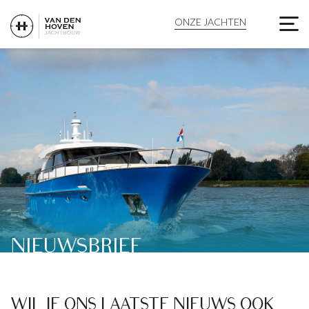
NIEUWSBRIEF - VAN D
ONZE JACHTEN
NIEUWSBRIEF
WIL JE ONS LAATSTE NIEUWS OOK