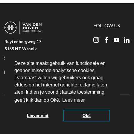
FOLLOW US
Ruytenbergweg 17
5165 NT Waspik
+31 (06) 23 25 36 51
Deze site maakt gebruik van functionele en
+31 (0) 416 319 183
geanonimiseerde analytische cookies.
Daarnaast willen wij gebruikers ook graag
info@bvandenhovenjachtbouw.nl
elders op het internet gerichte reclame laten
zien. Indien je voor dit laatste toestemming
geeft klik dan op Oké.
Lees meer
© 2026 Van den Hoven Jachtbouw. All Rights Reserved.
Website ontwikkeling door
Eenvoud
Liever niet
Oké