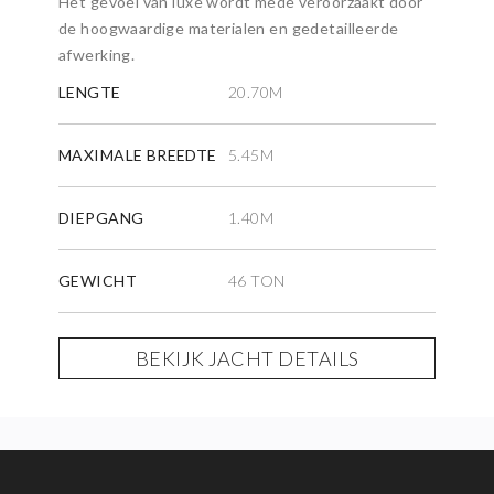
Het gevoel van luxe wordt mede veroorzaakt door
de hoogwaardige materialen en gedetailleerde
afwerking.
LENGTE
20.70M
MAXIMALE BREEDTE
5.45M
DIEPGANG
1.40M
GEWICHT
46 TON
BEKIJK JACHT DETAILS