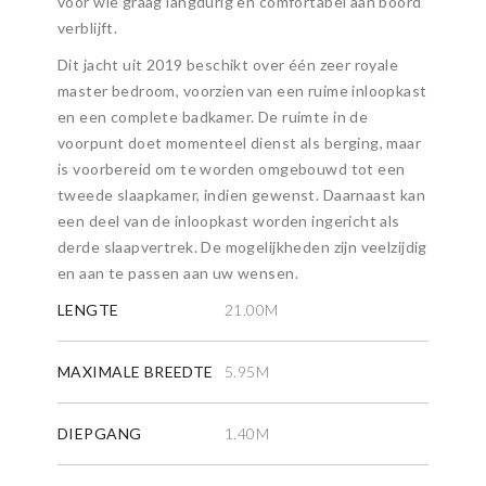
voor wie graag langdurig en comfortabel aan boord
verblijft.
Dit jacht uit 2019 beschikt over één zeer royale
master bedroom, voorzien van een ruime inloopkast
en een complete badkamer. De ruimte in de
voorpunt doet momenteel dienst als berging, maar
is voorbereid om te worden omgebouwd tot een
tweede slaapkamer, indien gewenst. Daarnaast kan
een deel van de inloopkast worden ingericht als
derde slaapvertrek. De mogelijkheden zijn veelzijdig
en aan te passen aan uw wensen.
LENGTE
21.00M
MAXIMALE BREEDTE
5.95M
DIEPGANG
1.40M