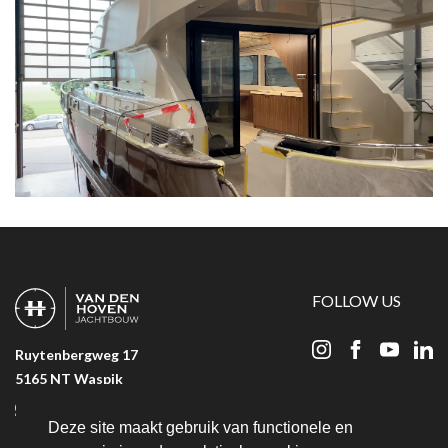
FOLLOW US
Ruytenbergweg 17
5165 NT Waspik
+31 (06) 23 25 36 51
Deze site maakt gebruik van functionele en
+31 (0) 416 319 183