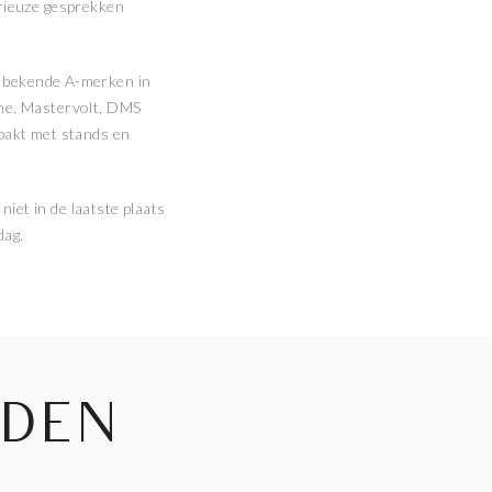
rieuze gesprekken
n bekende A-merken in
ne, Mastervolt, DMS
pakt met stands en
niet in de laatste plaats
dag.
LDEN