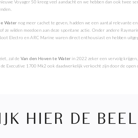
 nieuwe Voyager 50 kreeg veel aandacht en we hebben dan ook twee se
enden.
te Water
nog meer cachet te geven, hadden we een aantal relevante e
 of ze wilden meedoen aan deze spontane actie. Onder andere Raymari
Boot Electro en ARC Marine waren direct enthousiast en hebben uitge
iet, zal de
Van den Hoven te Water
in 2022 zeker een vervolg krijgen, 
de Executive 1700 Mk2 ook daadwerkelijk verkocht zijn door de open 
IJK HIER DE BEE