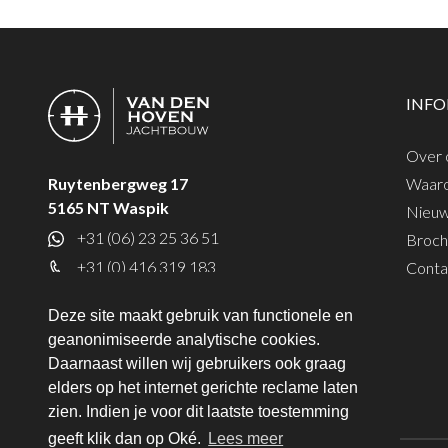
INF
Over 
Waar
Ruytenbergweg 17
5165 NT Waspik
Nieu
+31 (06) 23 25 36 51
Broch
+31 (0) 416 319 183
Conta
info@bvandenhovenjachtbouw.nl
Deze site maakt gebruik van functionele en
geanonimiseerde analytische cookies.
Daarnaast willen wij gebruikers ook graag
elders op het internet gerichte reclame laten
zien. Indien je voor dit laatste toestemming
geeft klik dan op Oké.
Lees meer