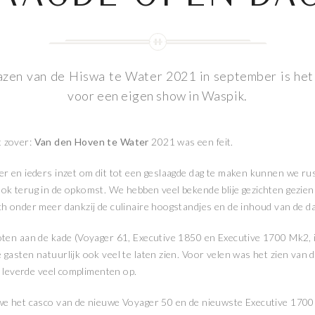
azen van de Hiswa te Water 2021 in september is het 
voor een eigen show in Waspik.
 zover:
Van den Hoven te Water
2021 was een feit.
er en ieders inzet om dit tot een geslaagde dag te maken kunnen we ru
ok terug in de opkomst. We hebben veel bekende blije gezichten gezien 
ch onder meer dankzij de culinaire hoogstandjes en de inhoud van de da
oten aan de kade (Voyager 61, Executive 1850 en Executive 1700 Mk2, 
gasten natuurlijk ook veel te laten zien. Voor velen was het zien van 
at leverde veel complimenten op.
we het casco van de nieuwe Voyager 50 en de nieuwste Executive 1700 