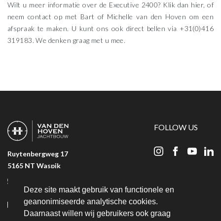
Wilt u meer informatie over de Executive 2400? Klik dan hier, of
neem contact op met Bart of Michelle van den Hoven om een
afspraak te maken. U kunt ons ook direct bellen via +31(0)416
319183. We denken graag met u mee.
FOLLOW US
Ruytenbergweg 17
5165 NT Waspik
+31 (06) 23 25 36 51
Deze site maakt gebruik van functionele en
+31 (0) 416 319 183
geanonimiseerde analytische cookies.
Daarnaast willen wij gebruikers ook graag
info@bvandenhovenjachtbouw.nl