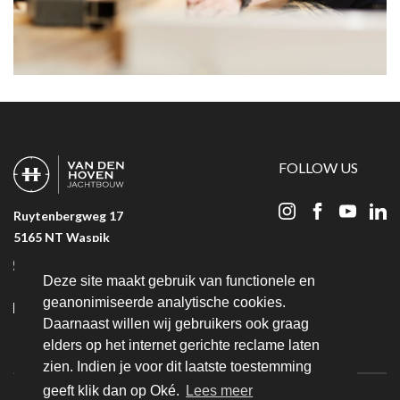
FOLLOW US
Ruytenbergweg 17
5165 NT Waspik
+31 (06) 23 25 36 51
Deze site maakt gebruik van functionele en
+31 (0) 416 319 183
geanonimiseerde analytische cookies.
Daarnaast willen wij gebruikers ook graag
info@bvandenhovenjachtbouw.nl
elders op het internet gerichte reclame laten
zien. Indien je voor dit laatste toestemming
geeft klik dan op Oké.
Lees meer